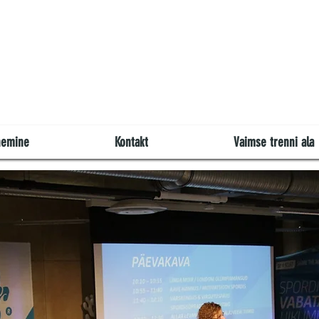
nemine
Kontakt
Vaimse trenni ala