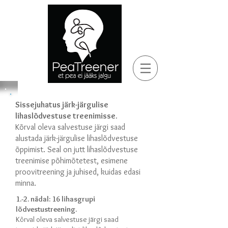
Sissejuhatus järk-järgulise
lihaslõdvestuse treenimisse.
Kõrval oleva salvestuse järgi saad
alustada järk-järgulise lihaslõdvestuse
õppimist. Seal on jutt lihaslõdvestuse
treenimise põhimõtetest, esimene
proovitreening ja juhised, kuidas edasi
minna.
1.-2. nädal: 16 lihasgrupi
lõdvestustreening.
Kõrval oleva salvestuse järgi saad