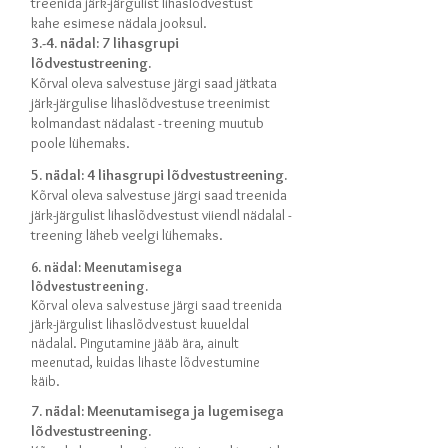
treenida järk-järgulist lihaslõdvestust
kahe esimese nädala jooksul.
3.-4. nädal: 7 lihasgrupi
lõdvestustreening.
Kõrval oleva salvestuse järgi saad jätkata
järk-järgulise lihaslõdvestuse treenimist
kolmandast nädalast - treening muutub
poole lühemaks.
5. nädal: 4 lihasgrupi lõdvestustreening.
Kõrval oleva salvestuse järgi saad treenida
järk-järgulist lihaslõdvestust viiendl nädalal -
treening läheb veelgi lühemaks.
6. nädal: Meenutamisega
lõdvestustreening.
Kõrval oleva salvestuse järgi saad treenida
järk-järgulist lihaslõdvestust kuueldal
nädalal. Pingutamine jääb ära, ainult
meenutad, kuidas lihaste lõdvestumine
käib.
7. nädal: Meenutamisega ja lugemisega
lõdvestustreening.