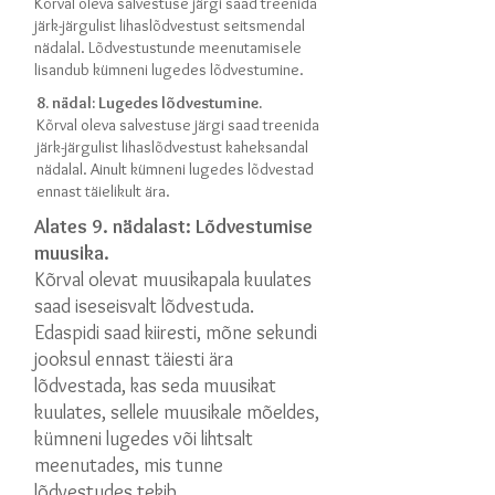
Kõrval oleva salvestuse järgi saad treenida
järk-järgulist lihaslõdvestust seitsmendal
nädalal. Lõdvestustunde meenutamisele
lisandub kümneni lugedes lõdvestumine.
8. nädal: Lugedes lõdvestumine.
Kõrval oleva salvestuse järgi saad treenida
järk-järgulist lihaslõdvestust kaheksandal
nädalal. Ainult kümneni lugedes lõdvestad
ennast täielikult ära.
Alates 9. nädalast: Lõdvestumise
muusika.
Kõrval olevat muusikapala kuulates
saad iseseisvalt lõdvestuda.
Edaspidi saad kiiresti, mõne sekundi
jooksul ennast täiesti ära
lõdvestada, kas seda muusikat
kuulates, sellele muusikale mõeldes,
kümneni lugedes või lihtsalt
meenutades, mis tunne
lõdvestudes tekib.