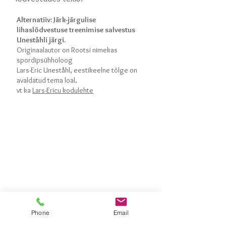
Alternatiiv: Järk-järgulise
lihaslõdvestuse treenimise salvestus
Uneståhli järgi.
Originaalautor on Rootsi nimekas
spordipsühholoog
Lars-Eric Uneståhl
, eestikeelne tõlge on
avaldatud tema loal
.
vt ka
Lars-Ericu kodulehte
Phone
Email