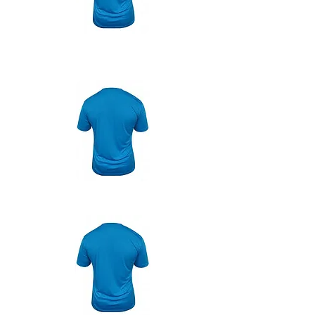
Spordi-
juht
Muusik