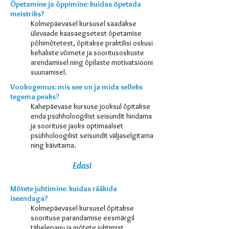
Õpetamine ja õppimine: kuidas õpetada
meistriks?
Kolmepäevasel kursusel saadakse
ülevaade kaasaegsetest õpetamise
põhimõtetest, õpitakse praktilisi oskusi
kehaliste võimete ja sooritusoskuste
arendamisel ning õpilaste motivatsiooni
suunamisel.
Vookogemus: mis see on ja mida selleks
tegema peaks?
Kahepäevase kursuse jooksul õpitakse
enda psühholoogilist seisundit hindama
ja soorituse jaoks optimaalset
psühholoogilist seisundit väljaselgitama
ning käivitama.
Edasi
Mõtete juhtimine: kuidas rääkida
iseendaga?
Kolmepäevasel kursusel õpitakse
soorituse parandamise eesmärgil
tähelepanu ja mõtete juhtimist