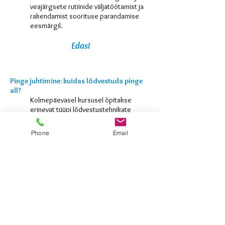
veajärgsete rutiinide väljatöötamist ja
rakendamist soorituse parandamise
eesmärgil.
Edasi
Pinge juhtimine: kuidas lõdvestuda pinge
all?
Kolmepäevasel kursusel õpitakse
erinevat tüüpi lõdvestustehnikate
kasutamist soorituse parandamise
eesmärgil.
Phone
Email
Edasi
Edasi
Spordilapsevanema meistrikursus
Ühepäevasel kursusel käsitletakse
olulisemaid tegureid, mis määravad ära