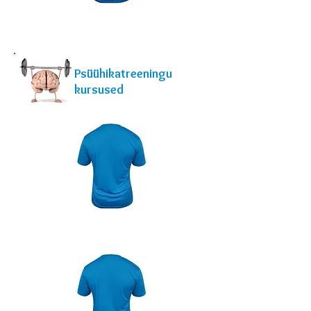
Lapse-
vanem
Psüühikatreeningu
kursused
Õpetaja