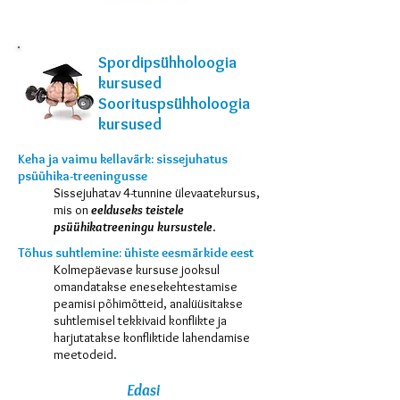
Näitleja
Spordipsühholoogia
kursused
Soorituspsühholoogia
kursused
Keha ja vaimu kellavärk:
sissejuhatus
psüühika-treeningusse
Sissejuhatav 4-tunnine ülevaatekursus,
mis on
eelduseks teistele
psüühikatreeningu kursustele
.
Tõhus suhtlemine: ühiste eesmärkide eest
Kolmepäevase kursuse jooksul
omandatakse enesekehtestamise
peamisi põhimõtteid, analüüsitakse
suhtlemisel tekkivaid konflikte ja
harjutatakse konfliktide lahendamise
meetodeid.
Edasi