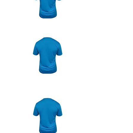
Füsio-
terapeut