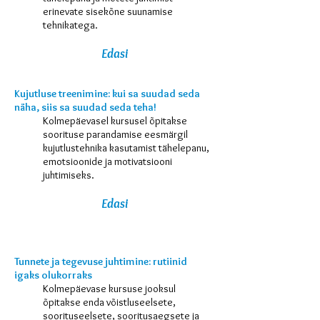
erinevate sisekõne suunamise
tehnikatega.
Edasi
Kujutluse treenimine:
kui sa suudad seda
näha, siis sa suudad seda teha!
Kolmepäevasel kursusel õpitakse
soorituse parandamise eesmärgil
kujutlustehnika kasutamist tähelepanu,
emotsioonide ja motivatsiooni
juhtimiseks.
Edasi
Tunnete ja tegevuse juhtimine: rutiinid
igaks olukorraks
Kolmepäevase kursuse jooksul
õpitakse enda võistluseelsete,
soorituseelsete, sooritusaegsete ja